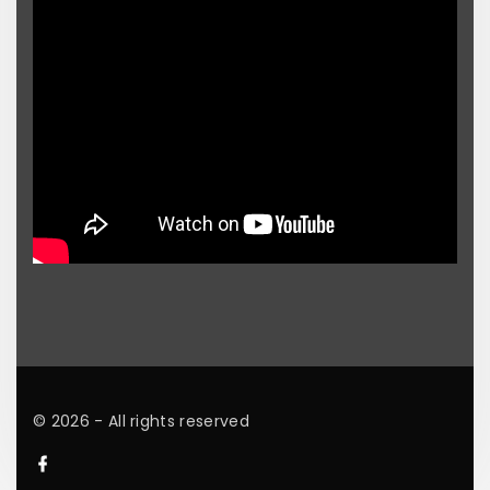
©
2026
- All rights reserved
f
a