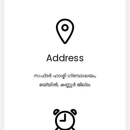
Address
സഫ്ദർ ഹാശ്മി ഗ്രന്ഥാലയം,
മയ്യിൽ, കണ്ണൂർ ജില്ല.