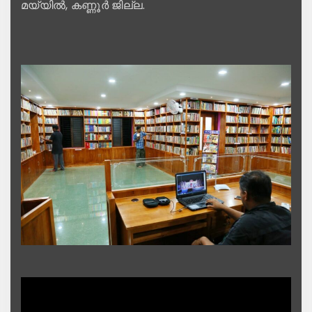
മയ്യിൽ, കണ്ണൂർ ജില്ല.